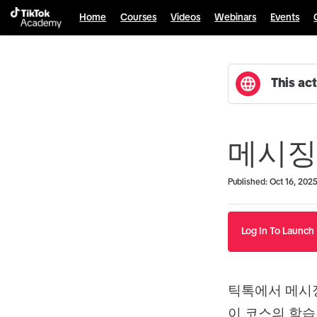
Home
Courses
Videos
Webinars
Events
This act
메시징
Duration
Average rating: 0
No reviews
Published: Oct 16, 202
Log In To Launch
틱톡에서 메시
이 코스의 학습