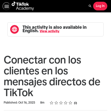
Log In
Search
This activity is also available in
English.
View activity
Conectar con los
clientes en los
mensajes directos de
TikTok
Rating
1 star
2 stars
3 stars
4 stars
5 stars
Duration
Average rating: 0
No reviews
Published: Oct 16, 2025
8m
0