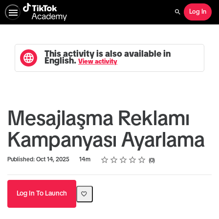
Log In
Search
This activity is also available in
English.
View activity
Mesajlaşma Reklamı
Kampanyası Ayarlama
Rating
1 star
2 stars
3 stars
4 stars
5 stars
Duration
Average rating: 0
No reviews
Published: Oct 14, 2025
14m
0
Log In To Launch