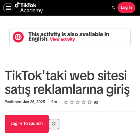
Log In
Search
This activity is also available in
English.
View activity
TikTok'taki web sitesi
satış reklamlarına giriş
Rating
1 star
2 stars
3 stars
4 stars
5 stars
Duration
Average rating: 0
No reviews
Published: Jun 26, 2025
4m
0
Log In To Launch