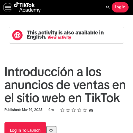
Log In
Search
This activity is also available in
English.
View activity
Introducción a los
anuncios de ventas en
el sitio web en TikTok
Rating
1 star
2 stars
3 stars
4 stars
5 stars
Duration
Average rating: 0
No reviews
Published: Mar 14, 2025
4m
0
Log In To Launch