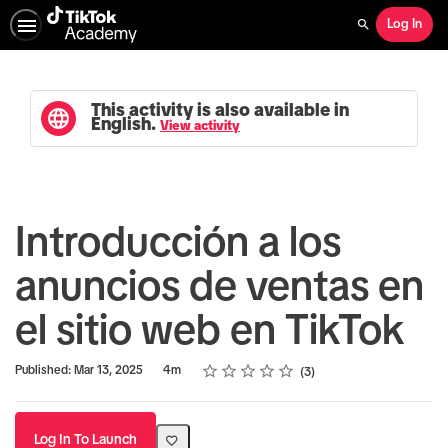
Log In
Search
This activity is also available in
English.
View activity
Introducción a los
anuncios de ventas en
el sitio web en TikTok
Rating
1 star
2 stars
3 stars
4 stars
5 stars
Duration
Average rating: 5.0
3 reviews
Published: Mar 13, 2025
4m
3
Log In To Launch